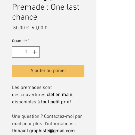
Premade : One last
chance
Prix
Prix
 80,00 € 
60,00 €
original
promotionnel
Quantité
*
Ajouter au panier
Les premades sont
des couvertures
clef en main
,
disponibles à
tout petit prix
!
Une question ? Contactez-moi par
mail pour plus d'informations :
thibault.graphiste@gmail.com