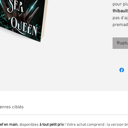
pour pl
thibaul
pas d'aj
premad
Ruptu
enres ciblés
lef en main
, disponibles
à tout petit prix
! Votre achat comprend : la version b