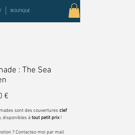
T
BOUTIQUE
ade : The Sea
en
Prix
0 €
mades sont des couvertures
clef
n
, disponibles à
tout petit prix
!
stion ? Contactez-moi par mail